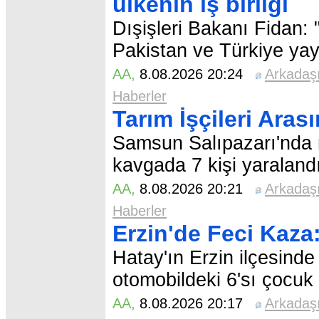
ülkenin iş birliği
Dışişleri Bakanı Fidan:
Pakistan ve Türkiye yayı
AA
,
8.08.2026 20:24
Arkadaş
Haberler
Tarım İşçileri Aras
Samsun Salıpazarı'nda m
kavgada 7 kişi yaralandı
AA
,
8.08.2026 20:21
Arkadaş
Haberler
Erzin'de Feci Kaza:
Hatay'ın Erzin ilçesind
otomobildeki 6'sı çocuk 
AA
,
8.08.2026 20:17
Arkadaş