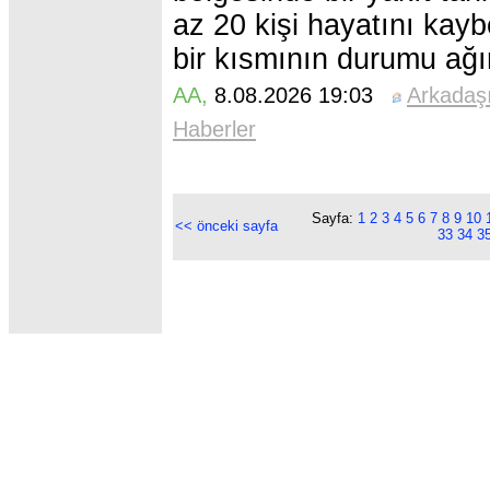
az 20 kişi hayatını kaybe
bir kısmının durumu ağır
AA
,
8.08.2026 19:03
Arkadaş
Haberler
Sayfa:
1
2
3
4
5
6
7
8
9
10
<< önceki sayfa
33
34
3