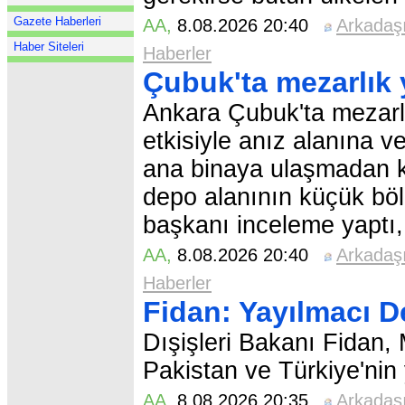
Gazete Haberleri
AA
,
8.08.2026 20:40
Arkadaş
Haber Siteleri
Haberler
Çubuk'ta mezarlık
Ankara Çubuk'ta mezarl
etkisiyle anız alanına ve 
ana binaya ulaşmadan ko
depo alanının küçük bö
başkanı inceleme yaptı, 
AA
,
8.08.2026 20:40
Arkadaş
Haberler
Fidan: Yayılmacı De
Dışişleri Bakanı Fidan,
Pakistan ve Türkiye'nin
AA
,
8.08.2026 20:35
Arkadaş