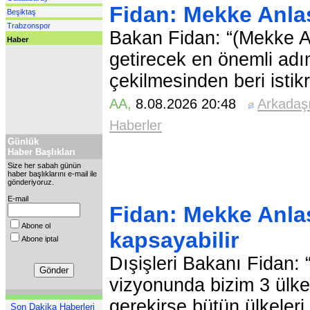
Fidan: Mekke Anlaş
Beşiktaş
Trabzonspor
Bakan Fidan: “(Mekke An
Haber
getirecek en önemli adı
çekilmesinden beri istikr
AA
,
8.08.2026 20:48
Arkadaş
Haberler
Günlük
Haber Başlıkları
Size her sabah günün
haber başlıklarını e-mail ile
gönderiyoruz.
E-mail
Fidan: Mekke Anla
Abone ol
kapsayabilir
Abone iptal
Dışişleri Bakanı Fidan
vizyonunda bizim 3 ülk
gerekirse bütün ülkeleri
Son Dakika Haberleri