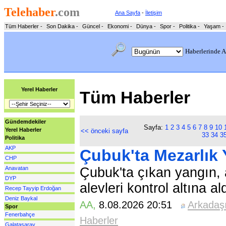
Telehaber
.com
Ana Sayfa
-
İletişim
Tüm Haberler
-
Son Dakika
-
Güncel
-
Ekonomi
-
Dünya
-
Spor
-
Politika
-
Yaşam
-
Haberlerinde A
Yerel Haberler
Tüm Haberler
Gündemdekiler
Sayfa:
1
2
3
4
5
6
7
8
9
10
Yerel Haberler
<< önceki sayfa
33
34
3
Politika
AKP
Çubuk'ta Mezarlık 
CHP
Anavatan
Çubuk'ta çıkan yangın, a
DYP
alevleri kontrol altına ald
Recep Tayyip Erdoğan
Deniz Baykal
AA
,
8.08.2026 20:51
Arkadaş
Spor
Fenerbahçe
Haberler
Galatasaray