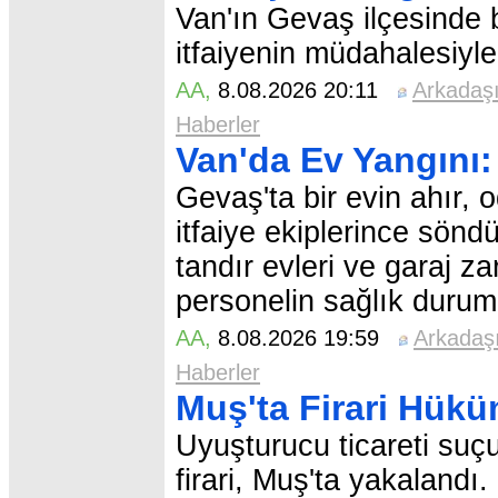
Van'ın Gevaş ilçesinde 
itfaiyenin müdahalesiyl
AA
,
8.08.2026 20:11
Arkadaş
Haberler
Van'da Ev Yangını
Gevaş'ta bir evin ahır,
itfaiye ekiplerince sönd
tandır evleri ve garaj 
personelin sağlık durumun
AA
,
8.08.2026 19:59
Arkadaş
Haberler
Muş'ta Firari Hükü
Uyuşturucu ticareti suç
firari, Muş'ta yakalandı.