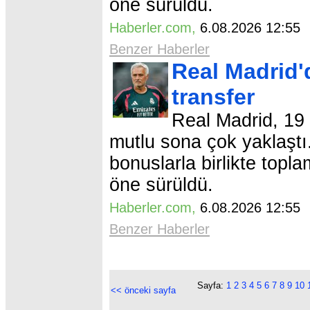
öne sürüldü.
Haberler.com
,
6.08.2026 12:5
Benzer Haberler
Real Madrid'
transfer
Real Madrid, 19
mutlu sona çok yaklaştı.
bonuslarla birlikte top
öne sürüldü.
Haberler.com
,
6.08.2026 12:5
Benzer Haberler
Sayfa:
1
2
3
4
5
6
7
8
9
10
<< önceki sayfa