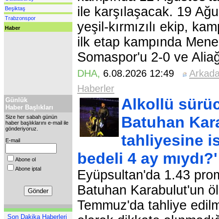
ile karşılaşacak. 19 Ağ
Beşiktaş
Trabzonspor
yeşil-kırmızılı ekip, ka
Haber
ilk etap kampında Mene
Somaspor'u 2-0 ve Aliağ
DHA
,
6.08.2026 12:49
Arkad
Haberler
Alkollü sürü
Günlük
Haber Başlıkları
Batuhan Kara
Size her sabah günün
haber başlıklarını e-mail ile
gönderiyoruz.
tahliyesine i
E-mail
bedeli 4 ay mıydı?'
Abone ol
Abone iptal
Eyüpsultan'da 1.43 prom
Batuhan Karabulut'un öl
Temmuz'da tahliye edilmes
Son Dakika Haberleri