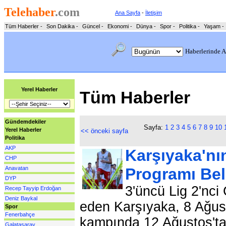
Telehaber
.com
Ana Sayfa
-
İletişim
Tüm Haberler
-
Son Dakika
-
Güncel
-
Ekonomi
-
Dünya
-
Spor
-
Politika
-
Yaşam
-
Haberlerinde A
Yerel Haberler
Tüm Haberler
Gündemdekiler
Sayfa:
1
2
3
4
5
6
7
8
9
10
Yerel Haberler
<< önceki sayfa
Politika
AKP
Karşıyaka'nı
CHP
Anavatan
Programı Bel
DYP
3'üncü Lig 2'nci
Recep Tayyip Erdoğan
Deniz Baykal
eden Karşıyaka, 8 Ağus
Spor
Fenerbahçe
kampında 12 Ağustos'ta
Galatasaray