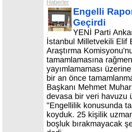
Haberler
Engelli Rapo
Geçirdi
YENİ Parti Ankar
İstanbul Milletvekili El
Araştırma Komisyonu'nun
tamamlamasına rağmen 
yayımlamaması üzerine, 
bir an önce tamamlanma
Başkanı Mehmet Muharr
devasa bir veri havuzu üz
"Engellilik konusunda t
koyduk. 25 kişilik uzma
boşluk bırakmayacak şek