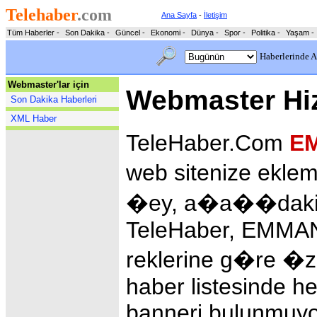
Telehaber
.com
Ana Sayfa
-
İletişim
Tüm Haberler
-
Son Dakika
-
Güncel
-
Ekonomi
-
Dünya
-
Spor
-
Politika
-
Yaşam
-
Haberlerinde A
Webmaster'lar için
Webmaster Hiz
Son Dakika Haberleri
XML Haber
TeleHaber.Com
EM
web sitenize ekle
�ey, a�a��daki k
TeleHaber, EMM
reklerine g�re �z
haber listesinde h
banneri bulunmuyo