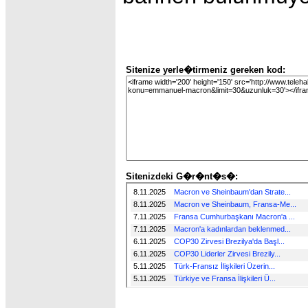
Sitenize yerle�tirmeniz gereken kod:
Sitenizdeki G�r�nt�s�: