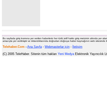
Bu sayfada giriş kısmına yer verilen haberlerin her türlü telif hakkı giriş metninin altında yer al
amacıyla yer verilmiştir ve tıklandıklarında doğrudan doğruya haber kaynağının web sitesinde il
Telehaber.Com
-
Ana Sayfa
-
Webmasterlar için
-
İletişim
(C) 2005 TeleHaber. Sitenin tüm hakları
Yeni Medya
Elektronik Yayıncılık Ltd