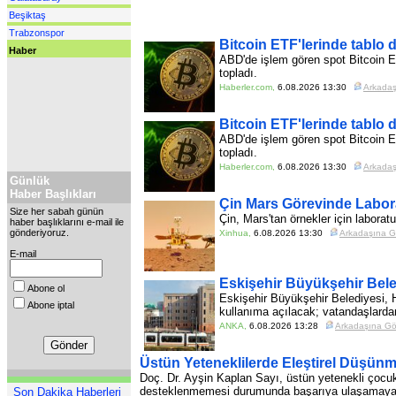
Beşiktaş
Trabzonspor
Bitcoin ETF'lerinde tablo d
Haber
ABD'de işlem gören spot Bitcoin ET
topladı.
Haberler.com
,
6.08.2026 13:30
Arkada
Bitcoin ETF'lerinde tablo d
ABD'de işlem gören spot Bitcoin ET
topladı.
Haberler.com
,
6.08.2026 13:30
Arkada
Günlük
Haber Başlıkları
Çin Mars Görevinde Labor
Size her sabah günün
Çin, Mars'tan örnekler için labor
haber başlıklarını e-mail ile
gönderiyoruz.
Xinhua
,
6.08.2026 13:30
Arkadaşına 
E-mail
Eskişehir Büyükşehir Beled
Abone ol
Eskişehir Büyükşehir Belediyesi, 
Abone iptal
kullanıma açılacak; vatandaşlardan 
ANKA
,
6.08.2026 13:28
Arkadaşına G
Üstün Yeteneklilerde Eleştirel Düşünm
Doç. Dr. Ayşin Kaplan Sayı, üstün yetenekli çocuklar
desteklenmemesi durumunda başarıya ulaşamayacak
Son Dakika Haberleri