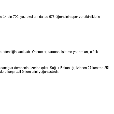
e 14 bin 700, yaz okullarında ise 675 öğrencinin spor ve etkinliklerle
endiğini açıkladı. Ödemeler; tarımsal işletme yatırımları, çiftlik
ntigrat derecenin üzerine çıktı. Sağlık Bakanlığı, izlenen 27 kentten 25'i
klere karşı acil önlemlerini yoğunlaştırdı.