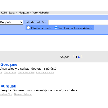
Kültür Sanat
-
Magazin
-
Yerel Haberler
Haberlerinde Ara:
Tüm haberlerde
Son Dakika kategorisinde
Sayfa:
1
2
3
4
5
e Görüşme
nun ailesiyle suikast dosyasını görüştü.
er
|
Yorum Yaz
|
Yorumları Oku
|
Benzer Haberler
i Vurgusu
ılmış bir Suriye'nin sınır güvenliğini artıracağını söyledi.
umları Oku
|
Benzer Haberler