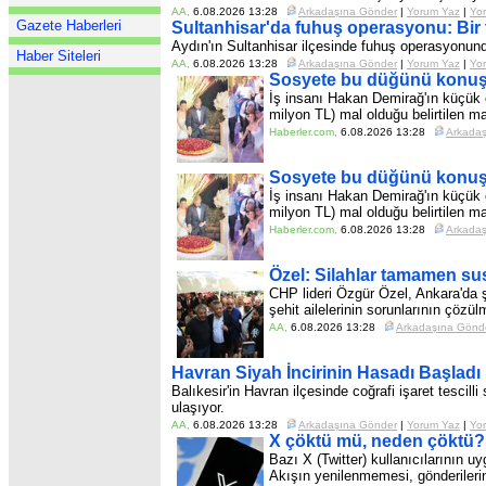
AA
,
6.08.2026 13:28
Arkadaşına Gönder
|
Yorum Yaz
|
Yor
Gazete Haberleri
Sultanhisar'da fuhuş operasyonu: Bir
Aydın'ın Sultanhisar ilçesinde fuhuş operasyonund
Haber Siteleri
AA
,
6.08.2026 13:28
Arkadaşına Gönder
|
Yorum Yaz
|
Yor
Sosyete bu düğünü konuşu
İş insanı Hakan Demirağ'ın küçük 
milyon TL) mal olduğu belirtilen ma
Haberler.com
,
6.08.2026 13:28
Arkada
Sosyete bu düğünü konuşu
İş insanı Hakan Demirağ'ın küçük 
milyon TL) mal olduğu belirtilen ma
Haberler.com
,
6.08.2026 13:28
Arkada
Özel: Silahlar tamamen su
CHP lideri Özgür Özel, Ankara'da şe
şehit ailelerinin sorunlarının çözül
AA
,
6.08.2026 13:28
Arkadaşına Gönd
Havran Siyah İncirinin Hasadı Başladı
Balıkesir'in Havran ilçesinde coğrafi işaret tescill
ulaşıyor.
AA
,
6.08.2026 13:28
Arkadaşına Gönder
|
Yorum Yaz
|
Yor
X çöktü mü, neden çöktü? 
Bazı X (Twitter) kullanıcılarının
Akışın yenilenmemesi, gönderilerin