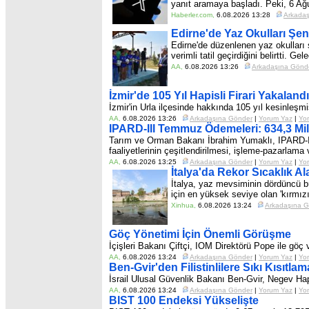
yanıt aramaya başladı. Peki, 6 A
Haberler.com
,
6.08.2026 13:28
Arkada
Edirne'de Yaz Okulları Şen
Edirne'de düzenlenen yaz okulları ş
verimli tatil geçirdiğini belirtti. G
AA
,
6.08.2026 13:26
Arkadaşına Gönd
İzmir'de 105 Yıl Hapisli Firari Yakalandı
İzmir'in Urla ilçesinde hakkında 105 yıl kesinleşmi
AA
,
6.08.2026 13:26
Arkadaşına Gönder
|
Yorum Yaz
|
Yor
IPARD-III Temmuz Ödemeleri: 634,3 Mil
Tarım ve Orman Bakanı İbrahim Yumaklı, IPARD-III 
faaliyetlerinin çeşitlendirilmesi, işleme-pazarlama 
AA
,
6.08.2026 13:25
Arkadaşına Gönder
|
Yorum Yaz
|
Yor
İtalya'da Rekor Sıcaklık Al
İtalya, yaz mevsiminin dördüncü bü
için en yüksek seviye olan 'kırmızı 
Xinhua
,
6.08.2026 13:24
Arkadaşına 
Göç Yönetimi İçin Önemli Görüşme
İçişleri Bakanı Çiftçi, IOM Direktörü Pope ile gö
AA
,
6.08.2026 13:24
Arkadaşına Gönder
|
Yorum Yaz
|
Yor
Ben-Gvir'den Filistinlilere Sıkı Kısıtlam
İsrail Ulusal Güvenlik Bakanı Ben-Gvir, Negev Hapis
AA
,
6.08.2026 13:24
Arkadaşına Gönder
|
Yorum Yaz
|
Yor
BIST 100 Endeksi Yükselişte