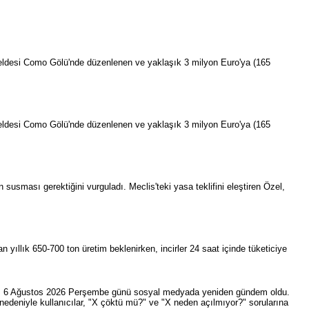
 beldesi Como Gölü'nde düzenlenen ve yaklaşık 3 milyon Euro'ya (165
 beldesi Como Gölü'nde düzenlenen ve yaklaşık 3 milyon Euro'ya (165
 susması gerektiğini vurguladı. Meclis'teki yasa teklifini eleştiren Özel,
an yıllık 650-700 ton üretim beklenirken, incirler 24 saat içinde tüketiciye
mlar, 6 Ağustos 2026 Perşembe günü sosyal medyada yeniden gündem oldu.
nedeniyle kullanıcılar, "X çöktü mü?" ve "X neden açılmıyor?" sorularına