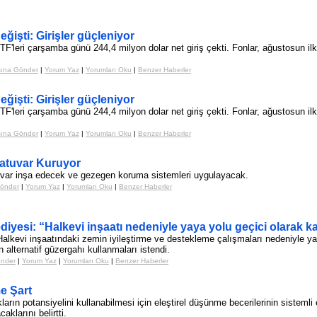
eğişti: Girişler güçleniyor
F'leri çarşamba günü 244,4 milyon dolar net giriş çekti. Fonlar, ağustosun i
şına Gönder
|
Yorum Yaz
|
Yorumları Oku
|
Benzer Haberler
eğişti: Girişler güçleniyor
F'leri çarşamba günü 244,4 milyon dolar net giriş çekti. Fonlar, ağustosun i
şına Gönder
|
Yorum Yaz
|
Yorumları Oku
|
Benzer Haberler
atuvar Kuruyor
atuvar inşa edecek ve gezegen koruma sistemleri uygulayacak.
Gönder
|
Yorum Yaz
|
Yorumları Oku
|
Benzer Haberler
iyesi: “Halkevi inşaatı nedeniyle yaya yolu geçici olarak ka
Halkevi inşaatındaki zemin iyileştirme ve destekleme çalışmaları nedeniyle y
alternatif güzergahı kullanmaları istendi.
önder
|
Yorum Yaz
|
Yorumları Oku
|
Benzer Haberler
e Şart
ın potansiyelini kullanabilmesi için eleştirel düşünme becerilerinin sistemli eğ
larını belirtti.