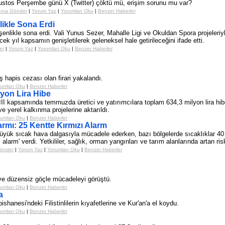
ğustos Perşembe günü X (Twitter) çöktü mü, erişim sorunu mu var?
şına Gönder
|
Yorum Yaz
|
Yorumları Oku
|
Benzer Haberler
likle Sona Erdi
enlikle sona erdi. Vali Yunus Sezer, Mahalle Ligi ve Okuldan Spora projeleriyl
elecek yıl kapsamın genişletilerek geleneksel hale getirileceğini ifade etti.
er
|
Yorum Yaz
|
Yorumları Oku
|
Benzer Haberler
ş hapis cezası olan firari yakalandı.
umları Oku
|
Benzer Haberler
yon Lira Hibe
kapsamında temmuzda üretici ve yatırımcılara toplam 634,3 milyon lira hibe öd
ve yerel kalkınma projelerine aktarıldı.
umları Oku
|
Benzer Haberler
armı: 25 Kentte Kırmızı Alarm
yük sıcak hava dalgasıyla mücadele ederken, bazı bölgelerde sıcaklıklar 40 sa
alarm' verdi. Yetkililer, sağlık, orman yangınları ve tarım alanlarında artan ris
Gönder
|
Yorum Yaz
|
Yorumları Oku
|
Benzer Haberler
ç ve düzensiz göçle mücadeleyi görüştü.
umları Oku
|
Benzer Haberler
a
hanesi'ndeki Filistinlilerin kıyafetlerine ve Kur'an'a el koydu.
umları Oku
|
Benzer Haberler