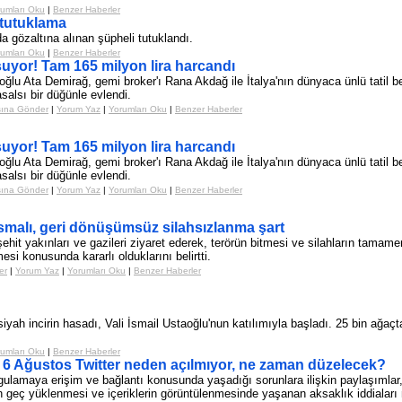
umları Oku
|
Benzer Haberler
 tutuklama
a gözaltına alınan şüpheli tutuklandı.
umları Oku
|
Benzer Haberler
yor! Tam 165 milyon lira harcandı
oğlu Ata Demirağ, gemi broker'ı Rana Akdağ ile İtalya'nın dünyaca ünlü tatil
salsı bir düğünle evlendi.
şına Gönder
|
Yorum Yaz
|
Yorumları Oku
|
Benzer Haberler
yor! Tam 165 milyon lira harcandı
oğlu Ata Demirağ, gemi broker'ı Rana Akdağ ile İtalya'nın dünyaca ünlü tatil
salsı bir düğünle evlendi.
şına Gönder
|
Yorum Yaz
|
Yorumları Oku
|
Benzer Haberler
smalı, geri dönüşümsüz silahsızlanma şart
hit yakınları ve gazileri ziyaret ederek, terörün bitmesi ve silahların tamamen
mesi konusunda kararlı olduklarını belirtti.
er
|
Yorum Yaz
|
Yorumları Oku
|
Benzer Haberler
i siyah incirin hasadı, Vali İsmail Ustaoğlu'nun katılımıyla başladı. 25 bin ağaçt
umları Oku
|
Benzer Haberler
6 Ağustos Twitter neden açılmıyor, ne zaman düzelecek?
 uygulamaya erişim ve bağlantı konusunda yaşadığı sorunlara ilişkin paylaşı
 geç yüklenmesi ve içeriklerin görüntülenmesinde yaşanan aksaklık iddiaları 