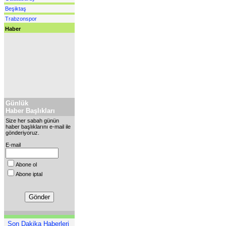
Beşiktaş
Trabzonspor
Haber
Günlük
Haber Başlıkları
Size her sabah günün
haber başlıklarını e-mail ile
gönderiyoruz.
E-mail
Abone ol
Abone iptal
Son Dakika Haberleri