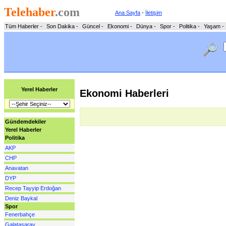
Telehaber
.com
Ana Sayfa
-
İletişim
Tüm Haberler
-
Son Dakika
-
Güncel
-
Ekonomi
-
Dünya
-
Spor
-
Politika
-
Yaşam
-
Yerel Haberler
Ekonomi Haberleri
Gündemdekiler
Yerel Haberler
Politika
AKP
CHP
Anavatan
DYP
Recep Tayyip Erdoğan
Deniz Baykal
Spor
Fenerbahçe
Galatasaray