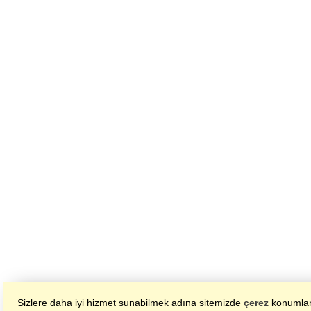
Sizlere daha iyi hizmet sunabilmek adına sitemizde
çerez
konumland