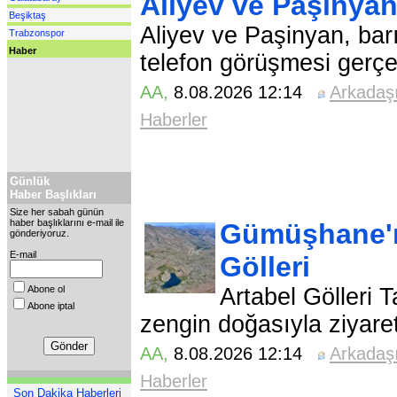
Aliyev ve Paşinya
Beşiktaş
Aliyev ve Paşinyan, barı
Trabzonspor
Haber
telefon görüşmesi gerçek
AA
,
8.08.2026 12:14
Arkadaş
Haberler
Günlük
Haber Başlıkları
Size her sabah günün
haber başlıklarını e-mail ile
Gümüşhane'ni
gönderiyoruz.
E-mail
Gölleri
Abone ol
Artabel Gölleri T
Abone iptal
zengin doğasıyla ziyaretç
AA
,
8.08.2026 12:14
Arkadaş
Haberler
Son Dakika Haberleri