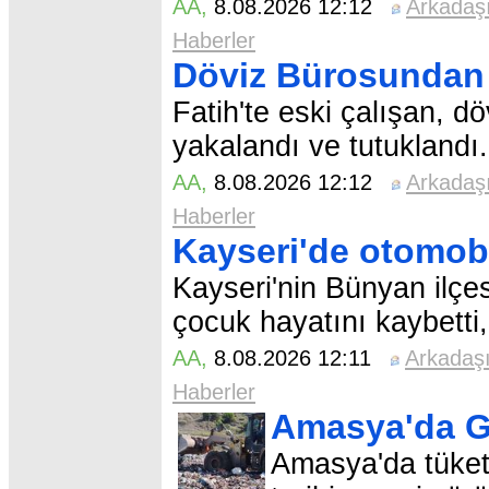
AA
,
8.08.2026 12:12
Arkadaş
Haberler
Döviz Bürosundan 
Fatih'te eski çalışan, d
yakalandı ve tutuklandı.
AA
,
8.08.2026 12:12
Arkadaş
Haberler
Kayseri'de otomobil
Kayseri'nin Bünyan ilçe
çocuk hayatını kaybetti,
AA
,
8.08.2026 12:11
Arkadaş
Haberler
Amasya'da G
Amasya'da tüketi