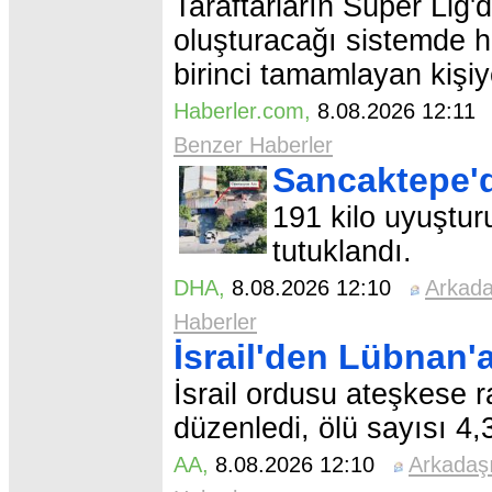
Taraftarların Süper Lig'
oluşturacağı sistemde ha
birinci tamamlayan kişiy
Haberler.com
,
8.08.2026 12:1
Benzer Haberler
Sancaktepe'
191 kilo uyuştur
tutuklandı.
DHA
,
8.08.2026 12:10
Arkad
Haberler
İsrail'den Lübnan'
İsrail ordusu ateşkese 
düzenledi, ölü sayısı 4,
AA
,
8.08.2026 12:10
Arkadaş