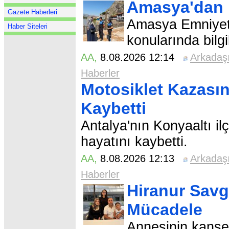
Amasya'dan D
Gazete Haberleri
Amasya Emniyeti
Haber Siteleri
konularında bilgi
AA
,
8.08.2026 12:14
Arkadaş
Haberler
Motosiklet Kazası
Kaybetti
Antalya'nın Konyaaltı il
hayatını kaybetti.
AA
,
8.08.2026 12:13
Arkadaş
Haberler
Hiranur Savgı
Mücadele
Annesinin kanse