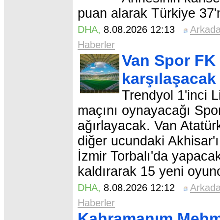
puan alarak Türkiye 37'n
DHA
,
8.08.2026 12:13
Arkad
Haberler
Van Spor FK 
karşılaşacak
Trendyol 1'inci L
maçını oynayacağı Spor
ağırlayacak. Van Atatürk
diğer ucundaki Akhisar'ı
İzmir Torbalı'da yapacak
kaldırarak 15 yeni oyun
DHA
,
8.08.2026 12:12
Arkad
Haberler
Kahramanım Mehme