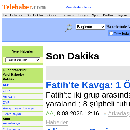
Telehaber
.com
Ana Sayfa
-
İletişim
Tüm Haberler
-
Son Dakika
-
Güncel
-
Ekonomi
-
Dünya
-
Spor
-
Politika
-
Yaşam
-
Haberlerinde A
Tüm habe
Yerel Haberler
Son Dakika
Gündemdekiler
Yerel Haberler
Politika
Fatih'te Kavga: 1 Ö
AKP
CHP
Fatih'te iki grup arasınd
Anavatan
yaralandı; 8 şüpheli tut
DYP
Recep Tayyip Erdoğan
AA
,
8.08.2026 12:16
Arkadaş
Deniz Baykal
Spor
Haberler
Fenerbahçe
Galatasaray