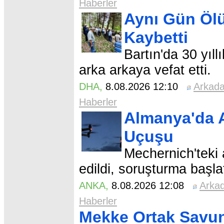
Haberler
Aynı Gün Ölü
Kaybetti
Bartın'da 30 yıll
arka arkaya vefat etti.
DHA
,
8.08.2026 12:10
Arkad
Haberler
Almanya'da A
Uçuşu
Mechernich'teki 
edildi, soruşturma başlat
ANKA
,
8.08.2026 12:08
Arka
Haberler
Mekke Ortak Savu