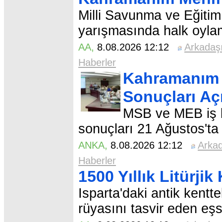
Milli Savunma ve Eğitim
yarışmasında halk oyla
AA
,
8.08.2026 12:12
Arkadaş
Haberler
Kahramanım 
Sonuçları Aç
MSB ve MEB iş b
sonuçları 21 Ağustos'ta
ANKA
,
8.08.2026 12:12
Arka
Haberler
1500 Yıllık Litürji
Isparta'daki antik kentt
rüyasını tasvir eden eşs