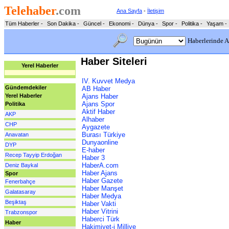
Telehaber
.com
Ana Sayfa
-
İletişim
Tüm Haberler
-
Son Dakika
-
Güncel
-
Ekonomi
-
Dünya
-
Spor
-
Politika
-
Yaşam
-
Haberlerinde A
Haber Siteleri
Yerel Haberler
IV. Kuvvet Medya
Gündemdekiler
AB Haber
Ajans Haber
Yerel Haberler
Ajans Spor
Politika
Aktif Haber
AKP
Alhaber
CHP
Aygazete
Burası Türkiye
Anavatan
Dunyaonline
DYP
E-haber
Recep Tayyip Erdoğan
Haber 3
HaberA.com
Deniz Baykal
Haber Ajans
Spor
Haber Gazete
Fenerbahçe
Haber Manşet
Galatasaray
Haber Medya
Beşiktaş
Haber Vakti
Haber Vitrini
Trabzonspor
Haberci Türk
Haber
Hakimiyet-i Milliye