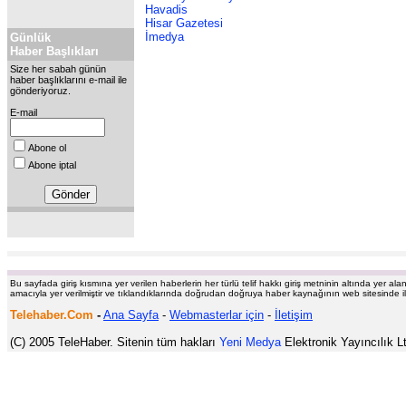
Havadis
Hisar Gazetesi
İmedya
Günlük
Haber Başlıkları
Size her sabah günün
haber başlıklarını e-mail ile
gönderiyoruz.
E-mail
Abone ol
Abone iptal
Bu sayfada giriş kısmına yer verilen haberlerin her türlü telif hakkı giriş metninin altında yer al
amacıyla yer verilmiştir ve tıklandıklarında doğrudan doğruya haber kaynağının web sitesinde il
Telehaber.Com
-
Ana Sayfa
-
Webmasterlar için
-
İletişim
(C) 2005 TeleHaber. Sitenin tüm hakları
Yeni Medya
Elektronik Yayıncılık Ltd