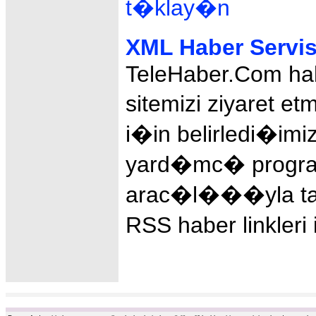
t�klay�n
XML Haber Servis
TeleHaber.Com hab
sitemizi ziyaret e
i�in belirledi�imiz
yard�mc� program
arac�l���yla taki
RSS haber linkleri