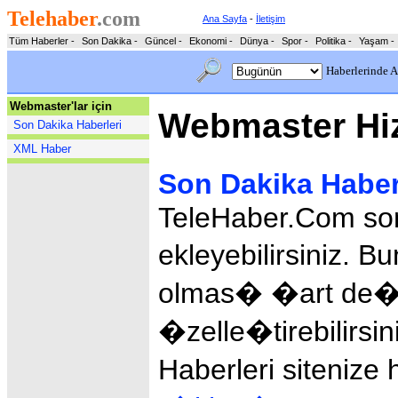
Telehaber
.com
Ana Sayfa
-
İletişim
Tüm Haberler
-
Son Dakika
-
Güncel
-
Ekonomi
-
Dünya
-
Spor
-
Politika
-
Yaşam
-
Haberlerinde A
Webmaster'lar için
Webmaster Hiz
Son Dakika Haberleri
XML Haber
Son Dakika Haber
TeleHaber.Com son
ekleyebilirsiniz. B
olmas� �art de�il.
�zelle�tirebilirsin
Haberleri sitenize