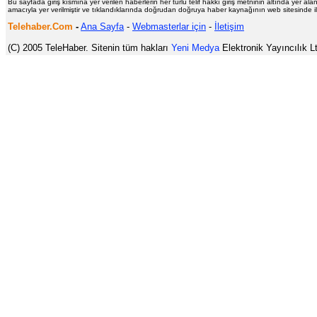
Bu sayfada giriş kısmına yer verilen haberlerin her türlü telif hakkı giriş metninin altında yer al
amacıyla yer verilmiştir ve tıklandıklarında doğrudan doğruya haber kaynağının web sitesinde il
Telehaber.Com
-
Ana Sayfa
-
Webmasterlar için
-
İletişim
(C) 2005 TeleHaber. Sitenin tüm hakları
Yeni Medya
Elektronik Yayıncılık Ltd