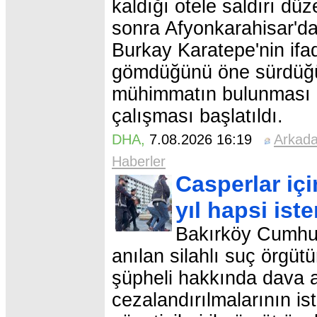
kaldığı otele saldırı dü
sonra Afyonkarahisar'd
Burkay Karatepe'nin ifa
gömdüğünü öne sürdüğü 
mühimmatın bulunması 
çalışması başlatıldı.
DHA
,
7.08.2026 16:19
Arkad
Haberler
Casperlar içi
yıl hapsi ist
Bakırköy Cumhuri
anılan silahlı suç örgü
şüpheli hakkında dava aç
cezalandırılmalarının is