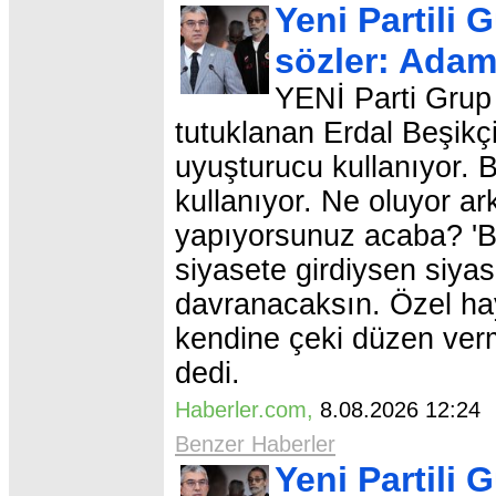
Yeni Partili
sözler: Adam
YENİ Parti Grup
tutuklanan Erdal Beşikç
uyuşturucu kullanıyor. 
kullanıyor. Ne oluyor a
yapıyorsunuz acaba? 'B
siyasete girdiysen siyas
davranacaksın. Özel hay
kendine çeki düzen ver
dedi.
Haberler.com
,
8.08.2026 12:2
Benzer Haberler
Yeni Partili