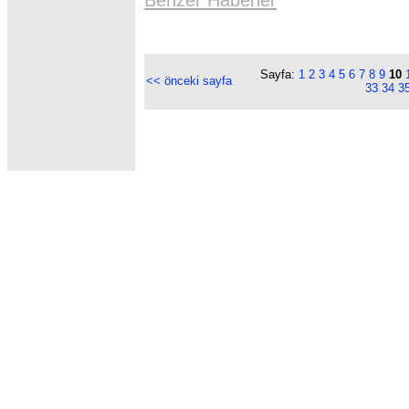
Benzer Haberler
Sayfa:
1
2
3
4
5
6
7
8
9
10
<< önceki sayfa
33
34
3