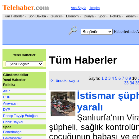
Telehaber
.com
Ana Sayfa
-
İletişim
Tüm Haberler
-
Son Dakika
-
Güncel
-
Ekonomi
-
Dünya
-
Spor
-
Politika
-
Yaşam
-
Haberlerinde A
Yerel Haberler
Tüm Haberler
Gündemdekiler
Sayfa:
1
2
3
4
5
6
7
8
9
10
Yerel Haberler
<< önceki sayfa
33
34
3
Politika
AKP
İstismar şüphe
CHP
Anavatan
yaralı
DYP
Şanlıurfa'nın Vir
Recep Tayyip Erdoğan
Deniz Baykal
şüpheli, sağlık kontrolü
Spor
Fenerbahçe
çocuğunun babası ve erke
Galatasaray