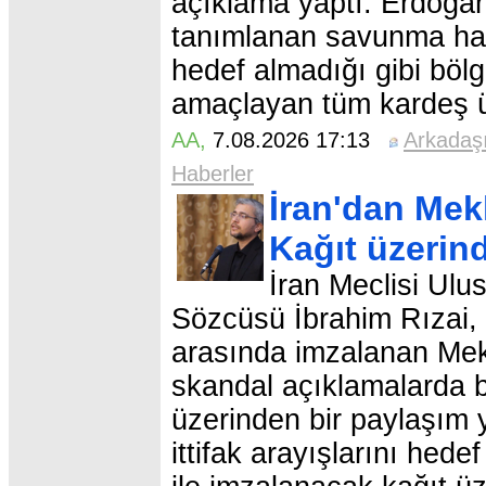
açıklama yaptı. Erdoğan
tanımlanan savunma hakk
hedef almadığı gibi bölg
amaçlayan tüm kardeş ülk
AA
,
7.08.2026 17:13
Arkadaş
Haberler
İran'dan Mek
Kağıt üzerin
İran Meclisi Ulu
Sözcüsü İbrahim Rızai, 
arasında imzalanan Mek
skandal açıklamalarda 
üzerinden bir paylaşım 
ittifak arayışlarını hede