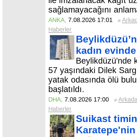
ile imzalanacak kağıt ü
sağlamayacağını anlamal
ANKA
,
7.08.2026 17:01
Arka
Haberler
Beylikdüzü’n
kadın evinde
Beylikdüzü'nde k
57 yaşındaki Dilek Sargın
yatak odasında ölü bulu
başlatıldı.
DHA
,
7.08.2026 17:00
Arkad
Haberler
Suikast tim
Karatepe'nin