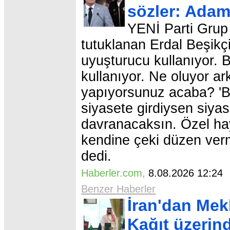
sözler: Adam
YENİ Parti Grup
tutuklanan Erdal Beşikç
uyuşturucu kullanıyor. 
kullanıyor. Ne oluyor a
yapıyorsunuz acaba? 'B
siyasete girdiysen siyas
davranacaksın. Özel hay
kendine çeki düzen ver
dedi.
Haberler.com
,
8.08.2026 12:2
Benzer Haberler
İran'dan Mek
Kağıt üzerin