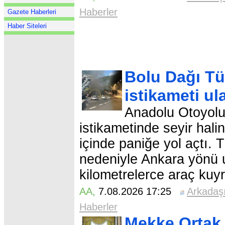
Haberler
Gazete Haberleri
Haber Siteleri
Bolu Dağı Tü
istikameti u
Anadolu Otoyolu
istikametinde seyir hali
içinde paniğe yol açtı.
nedeniyle Ankara yönü u
kilometrelerce araç kuy
AA
,
7.08.2026 17:25
Arkadaş
Haberler
Mekke Ortak 