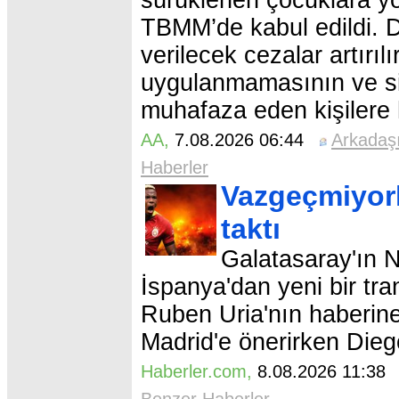
sürüklenen çocuklara yö
TBMM’de kabul edildi. 
verilecek cezalar artırıl
uygulanmamasının ve sil
muhafaza eden kişilere 
AA
,
7.08.2026 06:44
Arkadaş
Haberler
Vazgeçmiyorl
taktı
Galatasaray'ın N
İspanya'dan yeni bir tra
Ruben Uria'nın haberine 
Madrid'e önerirken Diego 
Haberler.com
,
8.08.2026 11:3