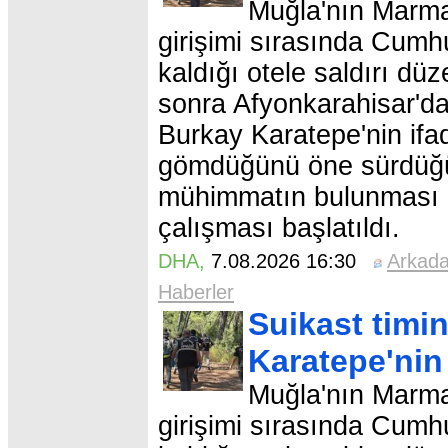
Muğla'nın Marma
girişimi sırasında Cum
kaldığı otele saldırı dü
sonra Afyonkarahisar'd
Burkay Karatepe'nin ifa
gömdüğünü öne sürdüğü 
mühimmatın bulunması 
çalışması başlatıldı.
DHA
,
7.08.2026 16:30
Arkad
Haberler
Suikast tim
Karatepe'nin
Muğla'nın Marma
girişimi sırasında Cum