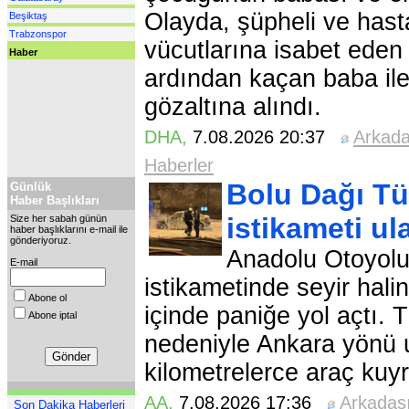
Olayda, şüpheli ve has
Beşiktaş
Trabzonspor
vücutlarına isabet eden 
Haber
ardından kaçan baba ile
gözaltına alındı.
DHA
,
7.08.2026 20:37
Arkad
Haberler
Bolu Dağı Tü
Günlük
Haber Başlıkları
istikameti u
Size her sabah günün
haber başlıklarını e-mail ile
gönderiyoruz.
Anadolu Otoyolu
E-mail
istikametinde seyir hali
Abone ol
içinde paniğe yol açtı.
Abone iptal
nedeniyle Ankara yönü u
kilometrelerce araç kuy
AA
,
7.08.2026 17:36
Arkadaş
Son Dakika Haberleri