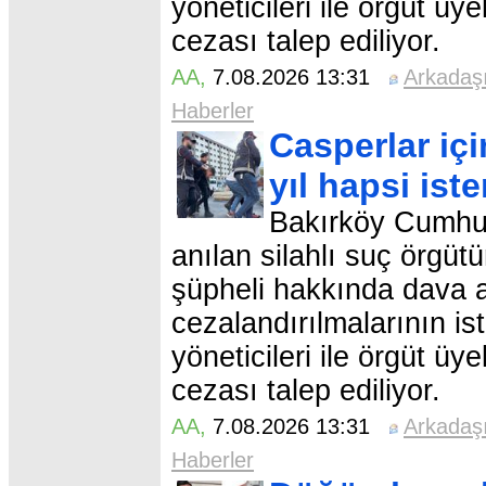
yöneticileri ile örgüt üy
cezası talep ediliyor.
AA
,
7.08.2026 13:31
Arkadaş
Haberler
Casperlar içi
yıl hapsi ist
Bakırköy Cumhuri
anılan silahlı suç örgü
şüpheli hakkında dava aç
cezalandırılmalarının is
yöneticileri ile örgüt üy
cezası talep ediliyor.
AA
,
7.08.2026 13:31
Arkadaş
Haberler