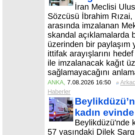
İran Meclisi Ulu
Sözcüsü İbrahim Rızai, 
arasında imzalanan Mek
skandal açıklamalarda 
üzerinden bir paylaşım 
ittifak arayışlarını hede
ile imzalanacak kağıt ü
sağlamayacağını anlamal
ANKA
,
7.08.2026 16:50
Arka
Haberler
Beylikdüzü’n
kadın evinde
Beylikdüzü'nde k
57 yaşındaki Dilek Sargın